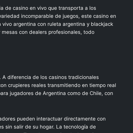
a de casino en vivo que transporta a los
 variedad incomparable de juegos, este casino en
n vivo argentina con ruleta argentina y blackjack
 y mesas con dealers profesionales, todo
A diferencia de los casinos tradicionales
on crupieres reales transmitiendo en tiempo real
 para jugadores de Argentina como de Chile, con
gadores pueden interactuar directamente con
 sin salir de su hogar. La tecnología de