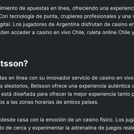
nimiento de apuestas en línea, ofreciendo una experienci
Con tecnología de punta, crupieres profesionales y una
digital. Los jugadores de Argentina disfrutan de casino e
den acceder a casino en vivo Chile, ruleta online Chile
etsson?
s en línea con su innovador servicio de casino en vivo. 
aleatorios, Betsson ofrece una experiencia auténtica c
 está diseñada para ofrecer la mejor experiencia tanto
os a las zonas horarias de ambos países.
desde casa con la emoción de un casino físico. Los ju
o de cerca y experimentar la adrenalina de juegos reales