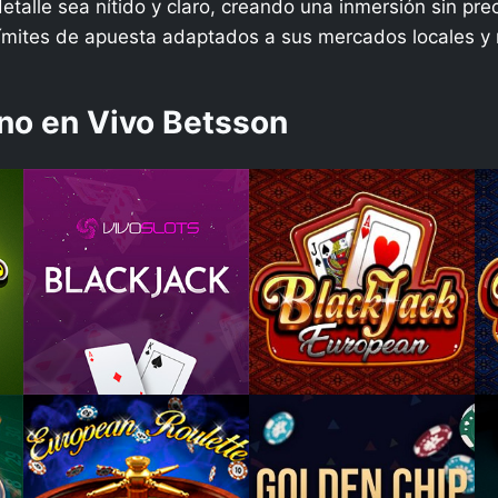
detalle sea nítido y claro, creando una inmersión sin p
 límites de apuesta adaptados a sus mercados locales 
no en Vivo Betsson