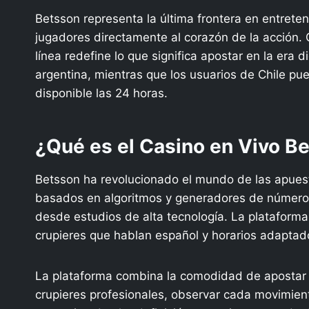
Betsson representa la última frontera en entrete
jugadores directamente al corazón de la acción. 
línea redefine lo que significa apostar en la era 
argentina, mientras que los usuarios de Chile pue
disponible las 24 horas.
¿Qué es el Casino en Vivo B
Betsson ha revolucionado el mundo de las apuesta
basados en algoritmos y generadores de números 
desde estudios de alta tecnología. La plataforma
crupieres que hablan español y horarios adaptad
La plataforma combina la comodidad de apostar 
crupieres profesionales, observar cada movimient