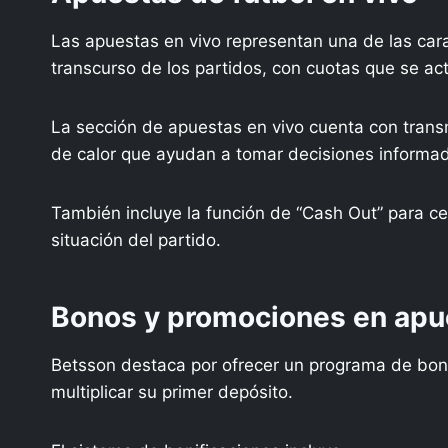
Las apuestas en vivo representan una de las car
transcurso de los partidos, con cuotas que se act
La sección de apuestas en vivo cuenta con trans
de calor que ayudan a tomar decisiones informad
También incluye la función de “Cash Out” para c
situación del partido.
Bonos y promociones en apu
Betsson destaca por ofrecer un programa de bon
multiplicar su primer depósito.