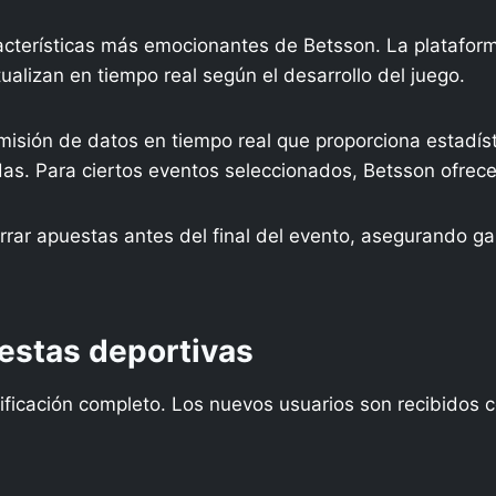
acterísticas más emocionantes de Betsson. La plataform
ualizan en tiempo real según el desarrollo del juego.
misión de datos en tiempo real que proporciona estadís
as. Para ciertos eventos seleccionados, Betsson ofrece
errar apuestas antes del final del evento, asegurando 
estas deportivas
ificación completo. Los nuevos usuarios son recibidos