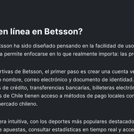
n línea en Betsson?
tsson ha sido diseñado pensando en la facilidad de uso 
a permite enfocarse en lo que realmente importa: las pr
ivas de Betsson, el primer paso es crear una cuenta ver
o nombre, correo electrónico y documento de identidad. 
de crédito, transferencias bancarias, billeteras electr
s de Chile tienen acceso a métodos de pago locales com
mercado chileno.
ra intuitiva, con los deportes más populares destacados
e apuestas, consultar estadísticas en tiempo real y acc