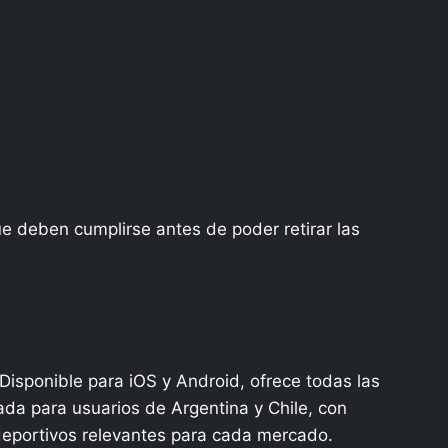
e deben cumplirse antes de poder retirar las
Disponible para iOS y Android, ofrece todas las
da para usuarios de Argentina y Chile, con
deportivos relevantes para cada mercado.