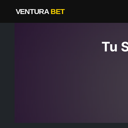
Skip
to
content
Tu 