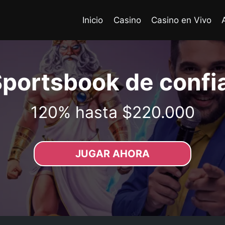
Inicio
Casino
Casino en Vivo
Sportsbook de confi
120% hasta $220.000
JUGAR AHORA