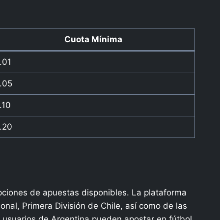
Cuota Mínima
.01
.05
.10
.20
pciones de apuestas disponibles. La plataforma
onal, Primera División de Chile, así como de las
usuarios de Argentina pueden apostar en fútbol