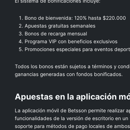
El sistema de bonificaciones incluye:
Bono de bienvenida: 120% hasta $220.000
Apuestas gratuitas semanales
Bonos de recarga mensual
Programa VIP con beneficios exclusivos
Promociones especiales para eventos deport
Todos los bonos están sujetos a términos y condi
ganancias generadas con fondos bonificados.
Apuestas en la aplicación mó
La aplicación móvil de Betsson permite realizar 
funcionalidades de la versión de escritorio en 
soporte para métodos de pago locales de ambos 