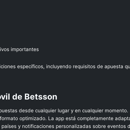
ivos importantes
ciones específicos, incluyendo requisitos de apuesta qu
vil de Betsson
apuestas desde cualquier lugar y en cualquier momento. 
un formato optimizado. La app está completamente adapta
países y notificaciones personalizadas sobre eventos 