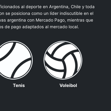
icionados al deporte en Argentina, Chile y toda
n se posiciona como un líder indiscutible en el
ivas argentina con Mercado Pago, mientras que
os de pago adaptados al mercado local.
Tenis
Voleibol