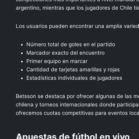
argentino, mientras que los jugadores de Chile ti
Los usuarios pueden encontrar una amplia varie
Número total de goles en el partido
Marcador exacto del encuentro
Primer equipo en marcar
Cantidad de tarjetas amarillas y rojas
Estadísticas individuales de jugadores
Betsson se destaca por ofrecer algunas de las me
chilena y torneos internacionales donde partici
ofrecemos cuotas competitivas para eventos loca
Apuestas de fútbol en vivo