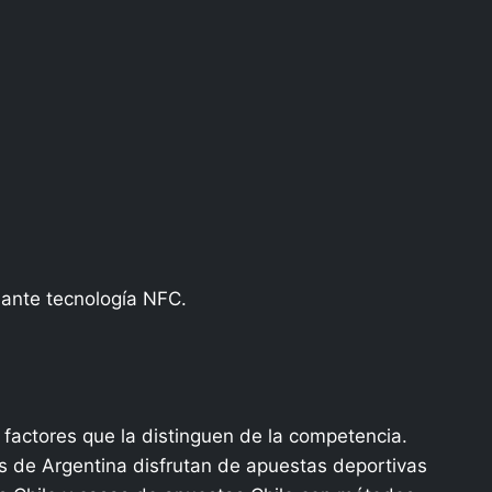
iante tecnología NFC.
 factores que la distinguen de la competencia.
s de Argentina disfrutan de apuestas deportivas